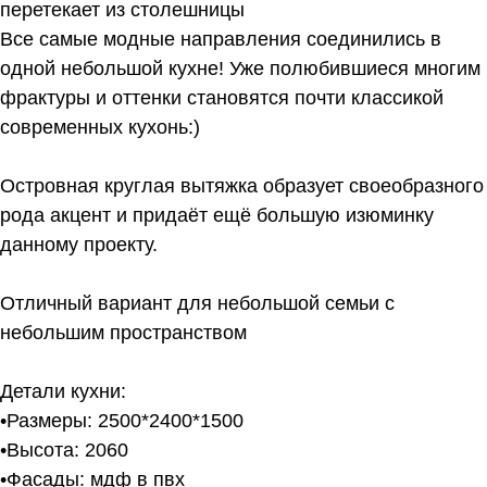
перетекает из столешницы
Все самые модные направления соединились в
одной небольшой кухне! Уже полюбившиеся многим
фрактуры и оттенки становятся почти классикой
современных кухонь:)⁣⁣⠀
⁣⁣⠀
Островная круглая вытяжка образует своеобразного
рода акцент и придаёт ещё большую изюминку
данному проекту. ⁣⁣⠀
⁣⁣⠀
Отличный вариант для небольшой семьи с
небольшим пространством⠀
⁣⁣⠀
Детали кухни:⠀⠀⁣⁣⠀⁣⁣⠀
•Размеры: 2500*2400*1500⁣⁣⠀
•Высота: 2060⁣⁣⠀
•Фасады: мдф в пвх ⁣⁣⠀